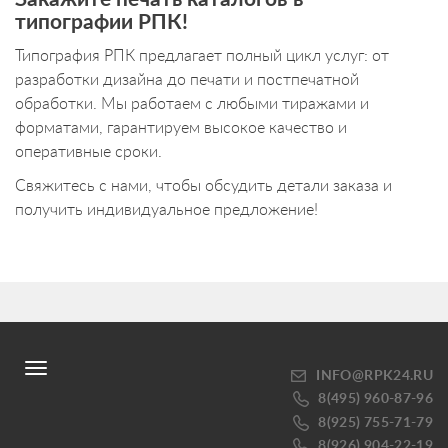
типографии РПК!
Типография РПК предлагает полный цикл услуг: от
разработки дизайна до печати и постпечатной
обработки. Мы работаем с любыми тиражами и
форматами, гарантируем высокое качество и
оперативные сроки.
Свяжитесь с нами, чтобы обсудить детали заказа и
получить индивидуальное предложение!
Toggle
INFO@RPK24.RU
navigation
8(495) 960-87-96
8(925) 755-71-79
8(926) 904-22-19